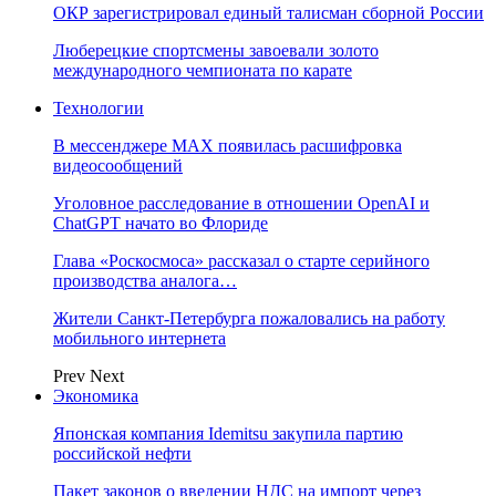
ОКР зарегистрировал единый талисман сборной России
Люберецкие спортсмены завоевали золото
международного чемпионата по карате
Технологии
В мессенджере MAX появилась расшифровка
видеосообщений
Уголовное расследование в отношении OpenAI и
ChatGPT начато во Флориде
Глава «Роскосмоса» рассказал о старте серийного
производства аналога…
Жители Санкт-Петербурга пожаловались на работу
мобильного интернета
Prev
Next
Экономика
Японская компания Idemitsu закупила партию
российской нефти
Пакет законов о введении НДС на импорт через