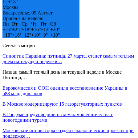
L:
+
18°
Москва
Воскресенье, 09 Август
Прогноз на неделю
Пн
Вт
Ср
Чт
Пт
Сб
+
25°
+
25°
+
18°
+
16°
+
12°
+
20°
+
16°
+
16°
+
12°
+
10°
+
9°
+
10°
Сейчас смотрят:
Синоптик Паршина: пятница, 27 марта, станет самым теплым
днем на текущей неделе в…
Назван самый теплый день на текущей неделе в Москве
Пятница,…
Еврокомиссия и ООН оценили восстановление Украины в
588 млрд долларов
В Москве модернизируют 15 газорегуляторных пунктов
В Госдуме предупредили о схемах мошенничества с
новогодними турами
Московские инноваторы создают экологические проекты при
поддержке…