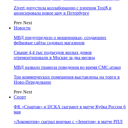
Zivert допустила коллаборацию с рэпером Toxi$ и
анонсировала новое шоу в Петербурге
Prev
Next
Новости
МВД предупредило о мошенниках, создающих
фейковые сайты садовых магазинов
Свыше 4,4 тыс подъездов жилых домов
отремонтировали в Москве за два месяца
МВД назвало правила поведения во время СМС-атаки
Три коммерческих помещения выставлены на торги в
Ново-Переделкине
Prev
Next
Спорт
ФК «Спартак» и ЦСКА сыграют в матче Кубка России 6
мая
«Локомотив» сыграл вничью с «Зенитом» в матче РПЛ