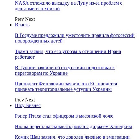
NASA отложило высадку на Луну из-за проблем с
деньгами и техникой
Prev
Next
Власть
В Госдуме предложили ужесточить правила фотосессий
новорожденных детей
Трамп заявил, что его угрозы в отношении Ирана
работают
В Турции заявили об отсутствии подготовки к
переговорам по Украине
Президент Финляндии заявил, что ЕС придется
признать территориальные уступки Украины
Prev
Next
Шоу-Бизнес
Рэпер Птаха стал офицером в масонской ложе
Нюша перестала скрывать роман с диджеем Ханецким
Комик Шац заявил, что доволен жизнью в эмиграции