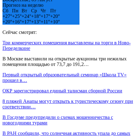
Прогноз на неделю
Сб
Пн
Вт
Ср
Чт
Пт
+
27°
+
25°
+
24°
+
18°
+
17°
+
20°
+
20°
+
16°
+
17°
+
13°
+
11°
+
10°
Сейчас смотрят:
Три коммерческих помещения выставлены на торги в Ново-
Переделкине
В Москве выставили на открытые аукционы три нежилых
помещения площадью от 73,7 до 191,2…
Первый открытый образовательный семинар «Школа ТV»
прошел в…
ОКР зарегистрировал единый талисман сборной России
8 пляжей Анапы могут открыть к туристическому сезону при
соответствии…
В Госдуме предупредили о схемах мошенничества с
новогодними турами
В РАН сообщили, что солнечная активность упала до самых