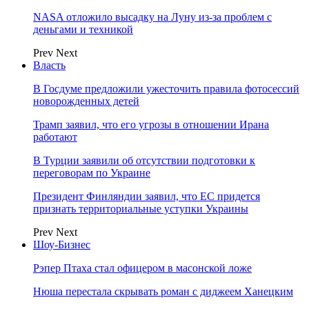
NASA отложило высадку на Луну из-за проблем с
деньгами и техникой
Prev
Next
Власть
В Госдуме предложили ужесточить правила фотосессий
новорожденных детей
Трамп заявил, что его угрозы в отношении Ирана
работают
В Турции заявили об отсутствии подготовки к
переговорам по Украине
Президент Финляндии заявил, что ЕС придется
признать территориальные уступки Украины
Prev
Next
Шоу-Бизнес
Рэпер Птаха стал офицером в масонской ложе
Нюша перестала скрывать роман с диджеем Ханецким