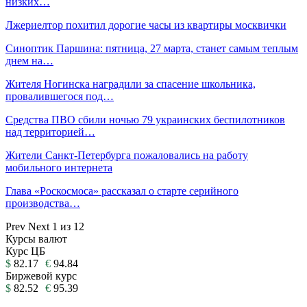
низких…
Лжериелтор похитил дорогие часы из квартиры москвички
Синоптик Паршина: пятница, 27 марта, станет самым теплым
днем на…
Жителя Ногинска наградили за спасение школьника,
провалившегося под…
Средства ПВО сбили ночью 79 украинских беспилотников
над территорией…
Жители Санкт-Петербурга пожаловались на работу
мобильного интернета
Глава «Роскосмоса» рассказал о старте серийного
производства…
Prev
Next
1 из 12
Курсы валют
Курс ЦБ
$
82.17
€
94.84
Биржевой курс
$
82.52
€
95.39