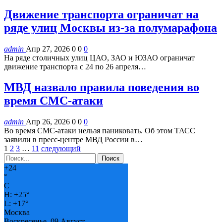
Движение транспорта ограничат на
ряде улиц Москвы из-за полумарафона
admin
Апр 27, 2026
0
0
0
На ряде столичных улиц ЦАО, ЗАО и ЮЗАО ограничат
движение транспорта с 24 по 26 апреля…
МВД назвало правила поведения во
время СМС-атаки
admin
Апр 26, 2026
0
0
0
Во время СМС-атаки нельзя паниковать. Об этом ТАСС
заявили в пресс-центре МВД России в…
1
2
3
…
11
следующий
+
24
°
C
H:
+
25°
L:
+
17°
Москва
Воскресенье, 09 Август