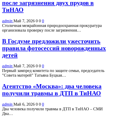
после загрязнения двух прудов в
ТиНАО
admin
Май 7, 2026
0
0
0
Столичная межрайонная природоохранная прокуратура
организовала проверку после загрязнения…
В Госдуме предложили ужесточить
правила фотосессий новорожденных
детей
admin
Май 7, 2026
0
0
0
Первый зампред комитета по защите семьи, председатель
"Совета матерей" Татьяна Буцкая…
Агентство «Москва»: два человека
получили травмы в ДТП в ТиНАО
admin
Май 6, 2026
0
0
0
Два человека получили травмы в ДТП в ТиНАО – СМИ
Два…