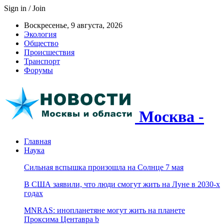
Sign in / Join
Воскресенье, 9 августа, 2026
Экология
Общество
Происшествия
Транспорт
Форумы
Москва -
Главная
Наука
Сильная вспышка произошла на Солнце 7 мая
В США заявили, что люди смогут жить на Луне в 2030-х
годах
MNRAS: инопланетяне могут жить на планете
Проксима Центавра b