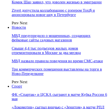
Комик Шац заявил, что доволен жизнью в эмиграции
Zivert допустила коллаборацию с рэпером Toxi$ и
анонсировала новое шоу в Петербурге
Prev
Next
Новости
МВД предупредило о мошенниках, создающих
фейковые сайты садовых магазинов
Свыше 4,4 тыс подъездов жилых домов
отремонтировали в Москве за два месяца
МВД назвало правила поведения во время СМС-атаки
Три коммерческих помещения выставлены на торги в
Ново-Переделкине
Prev
Next
Спорт
ФК «Спартак» и ЦСКА сыграют в матче Кубка России 6
мая
«Локомотив» сыграл вничью с «Зенитом» в матче РПЛ