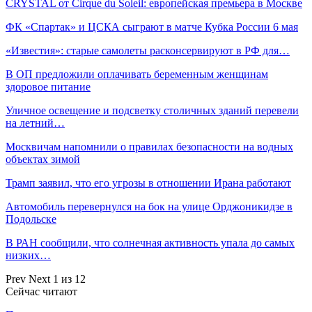
CRYSTAL от Cirque du Soleil: европейская премьера в Москве
ФК «Спартак» и ЦСКА сыграют в матче Кубка России 6 мая
«Известия»: старые самолеты расконсервируют в РФ для…
В ОП предложили оплачивать беременным женщинам
здоровое питание
Уличное освещение и подсветку столичных зданий перевели
на летний…
Москвичам напомнили о правилах безопасности на водных
объектах зимой
Трамп заявил, что его угрозы в отношении Ирана работают
Автомобиль перевернулся на бок на улице Орджоникидзе в
Подольске
В РАН сообщили, что солнечная активность упала до самых
низких…
Prev
Next
1 из 12
Сейчас читают