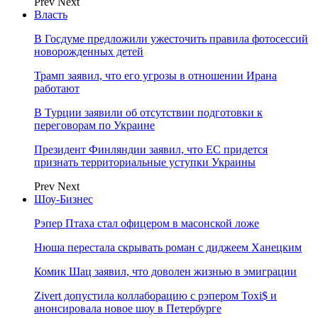
Prev
Next
Власть
В Госдуме предложили ужесточить правила фотосессий
новорожденных детей
Трамп заявил, что его угрозы в отношении Ирана
работают
В Турции заявили об отсутствии подготовки к
переговорам по Украине
Президент Финляндии заявил, что ЕС придется
признать территориальные уступки Украины
Prev
Next
Шоу-Бизнес
Рэпер Птаха стал офицером в масонской ложе
Нюша перестала скрывать роман с диджеем Ханецким
Комик Шац заявил, что доволен жизнью в эмиграции
Zivert допустила коллаборацию с рэпером Toxi$ и
анонсировала новое шоу в Петербурге