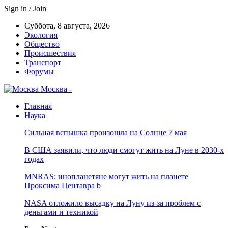
Sign in / Join
Суббота, 8 августа, 2026
Экология
Общество
Происшествия
Транспорт
Форумы
Москва -
Главная
Наука
Сильная вспышка произошла на Солнце 7 мая
В США заявили, что люди смогут жить на Луне в 2030-х
годах
MNRAS: инопланетяне могут жить на планете
Проксима Центавра b
NASA отложило высадку на Луну из-за проблем с
деньгами и техникой