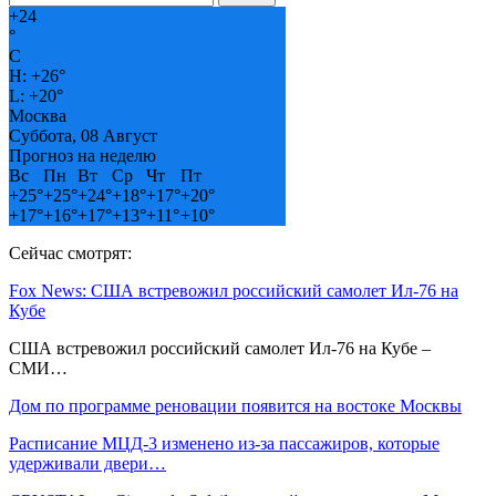
+
24
°
C
H:
+
26°
L:
+
20°
Москва
Суббота, 08 Август
Прогноз на неделю
Вс
Пн
Вт
Ср
Чт
Пт
+
25°
+
25°
+
24°
+
18°
+
17°
+
20°
+
17°
+
16°
+
17°
+
13°
+
11°
+
10°
Сейчас смотрят:
Fox News: США встревожил российский самолет Ил-76 на
Кубе
США встревожил российский самолет Ил-76 на Кубе –
СМИ…
Дом по программе реновации появится на востоке Москвы
Расписание МЦД-3 изменено из-за пассажиров, которые
удерживали двери…