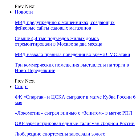
Prev
Next
Новости
МВД предупредило о мошенниках, создающих
фейковые сайты садовых магазинов
Свыше 4,4 тыс подъездов жилых домов
отремонтировали в Москве за два месяца
МВД назвало правила поведения во время СМС-атаки
Три коммерческих помещения выставлены на торги в
Ново-Переделкине
Prev
Next
Спорт
ФК «Спартак» и ЦСКА сыграют в матче Кубка России 6
мая
«Локомотив» сыграл вничью с «Зенитом» в матче РПЛ
ОКР зарегистрировал единый талисман сборной России
Люберецкие спортсмены завоевали золото