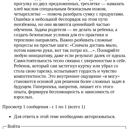
прогулку из двух предложенных, трехлетке — намазать
хлеб маслом специальным безопасным ножом,
четырехлетке — помочь разобрать сумку с продуктами.
Ошибки и небольшой беспорядок на этом пути
неизбежны, но они являются ценнейшей частью
обучения. Задача родителя — не делать за ребенка, а
создать безопасные условия для его практики и
терпеливо направлять. Важно разбивать сложные
процессы на простые шаги: «Сначала достань мыло,
потом намочи руки, вот так потри их…». Поощряйте
любую инициативу, даже если результат далек от идеала.
Самостоятельность тесно связана с уверенностью в себе.
Ребенок, который сам застегнул куртку или убрал со
стола свою тарелку, испытывает гордость и чувство
компетентности. Это внутреннее ощущение «я могу»
становится основой для решения более сложных задач в
будущем. Гиперопека, напротив, лишает его этого
опыта, формируя беспомощность и зависимость от
взрослых.
Просмотр 1 сообщения - с 1 по 1 (всего 1)
Для ответа в этой теме необходимо авторизоваться.
Войти