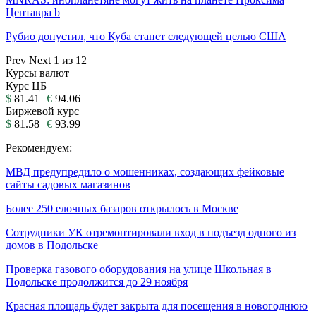
Центавра b
Рубио допустил, что Куба станет следующей целью США
Prev
Next
1 из 12
Курсы валют
Курс ЦБ
$
81.41
€
94.06
Биржевой курс
$
81.58
€
93.99
Рекомендуем:
МВД предупредило о мошенниках, создающих фейковые
сайты садовых магазинов
Более 250 елочных базаров открылось в Москве
Сотрудники УК отремонтировали вход в подъезд одного из
домов в Подольске
Проверка газового оборудования на улице Школьная в
Подольске продолжится до 29 ноября
Красная площадь будет закрыта для посещения в новогоднюю