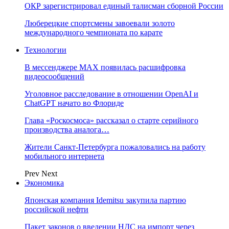
ОКР зарегистрировал единый талисман сборной России
Люберецкие спортсмены завоевали золото
международного чемпионата по карате
Технологии
В мессенджере MAX появилась расшифровка
видеосообщений
Уголовное расследование в отношении OpenAI и
ChatGPT начато во Флориде
Глава «Роскосмоса» рассказал о старте серийного
производства аналога…
Жители Санкт-Петербурга пожаловались на работу
мобильного интернета
Prev
Next
Экономика
Японская компания Idemitsu закупила партию
российской нефти
Пакет законов о введении НДС на импорт через