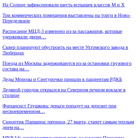
На Солнце зафиксировали шесть вспышек классов М и Х
Три коммерческих помещения выставлены на торги в Ново-
Переделкине
Расписание МЦД-3 изменено из-за пассажиров, которые
удерживали двери…
Сквер планируют обустроить на месте Ухтомского завода в
Люберцах
Поезда из Москвы задерживаются из-за остановки грузового
состава на…
Деды Морозы и Снегурочки пришли к пациентам РДКБ
Ледяной городок открылся на Северном речном вокзале в
столице
Финансист Глушкова: деньги попадут на депозит при
несвоевременном…
Синоптик Паршина: пятница, 27 марта, станет самым теплым
днем на…
MNRAS: инопланетяне могут жить на планете Проксима