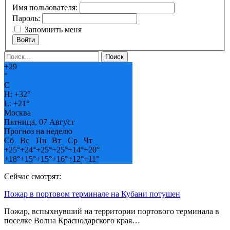
Имя пользователя:
Пароль:
Запомнить меня
Войти
+
29
°
C
H:
+
32°
L:
+
21°
Москва
Пятница, 07 Август
Прогноз на неделю
Сб
Вс
Пн
Вт
Ср
Чт
+
25°
+
24°
+
25°
+
25°
+
14°
+
20°
+
18°
+
15°
+
15°
+
16°
+
12°
+
11°
Сейчас смотрят:
Пожар в портовом терминале на Кубани потушен
Пожар, вспыхнувший на территории портового терминала в
поселке Волна Краснодарского края…