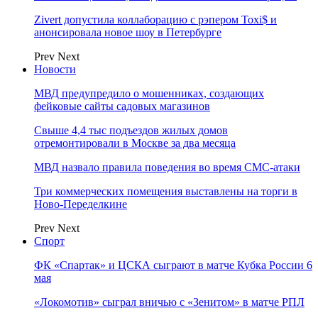
Zivert допустила коллаборацию с рэпером Toxi$ и
анонсировала новое шоу в Петербурге
Prev
Next
Новости
МВД предупредило о мошенниках, создающих
фейковые сайты садовых магазинов
Свыше 4,4 тыс подъездов жилых домов
отремонтировали в Москве за два месяца
МВД назвало правила поведения во время СМС-атаки
Три коммерческих помещения выставлены на торги в
Ново-Переделкине
Prev
Next
Спорт
ФК «Спартак» и ЦСКА сыграют в матче Кубка России 6
мая
«Локомотив» сыграл вничью с «Зенитом» в матче РПЛ