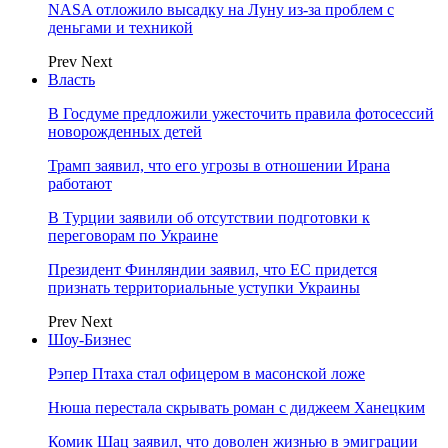
NASA отложило высадку на Луну из-за проблем с
деньгами и техникой
Prev
Next
Власть
В Госдуме предложили ужесточить правила фотосессий
новорожденных детей
Трамп заявил, что его угрозы в отношении Ирана
работают
В Турции заявили об отсутствии подготовки к
переговорам по Украине
Президент Финляндии заявил, что ЕС придется
признать территориальные уступки Украины
Prev
Next
Шоу-Бизнес
Рэпер Птаха стал офицером в масонской ложе
Нюша перестала скрывать роман с диджеем Ханецким
Комик Шац заявил, что доволен жизнью в эмиграции