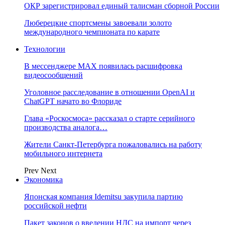
ОКР зарегистрировал единый талисман сборной России
Люберецкие спортсмены завоевали золото
международного чемпионата по карате
Технологии
В мессенджере MAX появилась расшифровка
видеосообщений
Уголовное расследование в отношении OpenAI и
ChatGPT начато во Флориде
Глава «Роскосмоса» рассказал о старте серийного
производства аналога…
Жители Санкт-Петербурга пожаловались на работу
мобильного интернета
Prev
Next
Экономика
Японская компания Idemitsu закупила партию
российской нефти
Пакет законов о введении НДС на импорт через