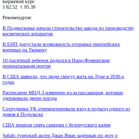
Биржевой курс
$
82.52
€
95.39
Рекомендуем:
В Подмосковье начали строительство завода по производству
космических аппаратов
В ЕНП допустили возможность отправки европейских
военных на Украину
10‑тысячный ребенок родился в Наро‑Фоминском
перинатальном центре
В США заявили, что люди смогут жить на Луне в 2030-х
годах
Расписание МЦД-3 изменено из-за пассажиров, которые
удерживали двери поезда
Сотрудники УК отремонтировали вход в подъезд одного из
домов в Подольске
США решили снять санкции с белорусского калия
Sabah: турецкий актер Джан Яман задержан по делу о