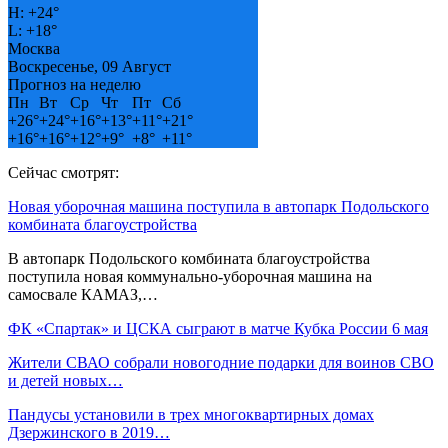
H:
+
24°
L:
+
18°
Москва
Воскресенье, 09 Август
Прогноз на неделю
Пн
Вт
Ср
Чт
Пт
Сб
+
26°
+
24°
+
16°
+
13°
+
11°
+
21°
+
16°
+
16°
+
12°
+
9°
+
8°
+
11°
Сейчас смотрят:
Новая уборочная машина поступила в автопарк Подольского
комбината благоустройства
В автопарк Подольского комбината благоустройства
поступила новая коммунально-уборочная машина на
самосвале КАМАЗ,…
ФК «Спартак» и ЦСКА сыграют в матче Кубка России 6 мая
Жители СВАО собрали новогодние подарки для воинов СВО
и детей новых…
Пандусы установили в трех многоквартирных домах
Дзержинского в 2019…