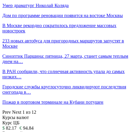
Умер драматург Николай Коляда
Дом по программе реновации появится на востоке Москвы
В Москве рекордно сократилось предложение массовых
новостроек
233 новых автобуса для пригородных маршрутов запустят в
Москве
Синоптик Паршина: пятница, 27 марта, станет самым теплым
днем на…
В РАН сообщили, что солнечная активность упала до самых
низких…
Городские службы круглосуточно ликвидируют последствия
снегопада в…
Пожар в портовом терминале на Кубани потушен
Prev
Next
1 из 12
Курсы валют
Курс ЦБ
$
82.17
€
94.84