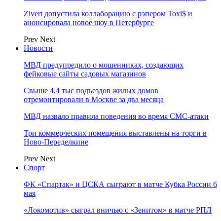
Zivert допустила коллаборацию с рэпером Toxi$ и
анонсировала новое шоу в Петербурге
Prev
Next
Новости
МВД предупредило о мошенниках, создающих
фейковые сайты садовых магазинов
Свыше 4,4 тыс подъездов жилых домов
отремонтировали в Москве за два месяца
МВД назвало правила поведения во время СМС-атаки
Три коммерческих помещения выставлены на торги в
Ново-Переделкине
Prev
Next
Спорт
ФК «Спартак» и ЦСКА сыграют в матче Кубка России 6
мая
«Локомотив» сыграл вничью с «Зенитом» в матче РПЛ