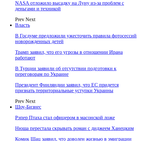
NASA отложило высадку на Луну из-за проблем с
деньгами и техникой
Prev
Next
Власть
В Госдуме предложили ужесточить правила фотосессий
новорожденных детей
Трамп заявил, что его угрозы в отношении Ирана
работают
В Турции заявили об отсутствии подготовки к
переговорам по Украине
Президент Финляндии заявил, что ЕС придется
признать территориальные уступки Украины
Prev
Next
Шоу-Бизнес
Рэпер Птаха стал офицером в масонской ложе
Нюша перестала скрывать роман с диджеем Ханецким
Комик Шац заявил, что доволен жизнью в эмиграции