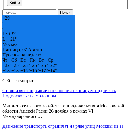
Войти
+
29
°
C
H:
+
33°
L:
+
21°
Москва
Пятница, 07 Август
Прогноз на неделю
Чт
Сб
Вс
Пн
Вт
Ср
+
32°
+
25°
+
23°
+
25°
+
26°
+
22°
+
18°
+
18°
+
15°
+
15°
+
17°
+
14°
Сейчас смотрят:
Стало известно, какие соглашения планирует подписать
Подмосковье на молочном…
Министр сельского хозяйства и продовольствия Московской
области Андрей Разин 26 ноября в рамках VI
Международного…
Движение транспорта ограничат на ряде улиц Москвы из-за