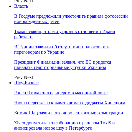
Prev
Next
Власть
В Госдуме предложили ужесточить правила фотосессий
новорожденных детей
Трамп заявил, что его угрозы в отношении Ирана
работают
В Турции заявили об отсутствии подготовки к
переговорам по Украине
Президент Финляндии заявил, что ЕС придется
признать территориальные уступки Украины
Prev
Next
Шоу-Бизнес
Рэпер Птаха стал офицером в масонской ложе
Нюша перестала скрывать роман с диджеем Ханецким
Комик Шац заявил, что доволен жизнью в эмиграции
Zivert допустила коллаборацию с рэпером Toxi$ и
анонсировала новое шоу в Петербурге