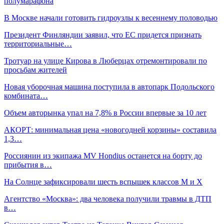
полумарафона
В Москве начали готовить гидроузлы к весеннему половодью
Президент Финляндии заявил, что ЕС придется признать
территориальные…
Тротуар на улице Кирова в Люберцах отремонтировали по
просьбам жителей
Новая уборочная машина поступила в автопарк Подольского
комбината…
Объем авторынка упал на 7,8% в России впервые за 10 лет
АКОРТ: минимальная цена «новогодней корзины» составила
1,3…
Россиянин из экипажа MV Hondius останется на борту до
прибытия в…
На Солнце зафиксировали шесть вспышек классов М и Х
Агентство «Москва»: два человека получили травмы в ДТП
в…