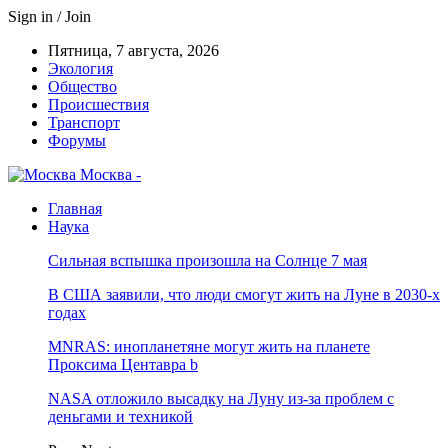
Sign in / Join
Пятница, 7 августа, 2026
Экология
Общество
Происшествия
Транспорт
Форумы
Москва -
Главная
Наука
Сильная вспышка произошла на Солнце 7 мая
В США заявили, что люди смогут жить на Луне в 2030-х
годах
MNRAS: инопланетяне могут жить на планете
Проксима Центавра b
NASA отложило высадку на Луну из-за проблем с
деньгами и техникой