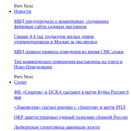
Prev
Next
Новости
МВД предупредило о мошенниках, создающих
фейковые сайты садовых магазинов
Свыше 4,4 тыс подъездов жилых домов
отремонтировали в Москве за два месяца
МВД назвало правила поведения во время СМС-атаки
Три коммерческих помещения выставлены на торги в
Ново-Переделкине
Prev
Next
Спорт
ФК «Спартак» и ЦСКА сыграют в матче Кубка России 6
мая
«Локомотив» сыграл вничью с «Зенитом» в матче РПЛ
ОКР зарегистрировал единый талисман сборной России
Люберецкие спортсмены завоевали золото