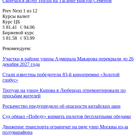
Скончался актер Театра на Таганке Виктор Семенов
Prev
Next
1 из 12
Курсы валют
Курс ЦБ
$
81.41
€
94.06
Биржевой курс
$
81.58
€
93.99
Рекомендуем:
Участки в районе улицы Адмирала Макарова перекрыли до 26
декабря 2027 года
Стали известны победители 83-й кинопремии «Золотой
глобус»
Тротуар на улице Кирова в Люберцах отремонтировали по
просьбам жителей
Роскачество предупредило об опасности китайских шин
Суд обязал «Победу» кормить пилотов бесплатными обедами
Движение транспорта ограничат на ряде улиц Москвы из-за
полумарафона