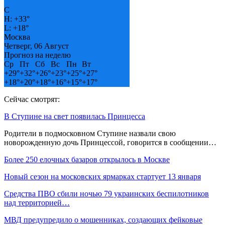
°
C
H:
+
33°
L:
+
18°
Москва
Четверг, 06 Август
Прогноз на неделю
Ср
Пт
Сб
Вс
Пн
Вт
+
29°
+
32°
+
26°
+
23°
+
25°
+
27°
+
18°
+
20°
+
18°
+
16°
+
15°
+
17°
Сейчас смотрят:
В Ступине на свет появилась Принцесса
Родители в подмосковном Ступине назвали свою
новорожденную дочь Принцессой, говорится в сообщении…
Более 250 елочных базаров открылось в Москве
Новый сезон на московских ярмарках стартует 13 января
Средства ПВО сбили ночью 79 украинских беспилотников
над территорией…
МВД предупредило о мошенниках, создающих фейковые