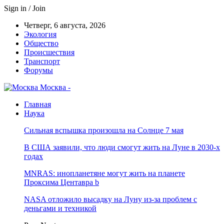
Sign in / Join
Четверг, 6 августа, 2026
Экология
Общество
Происшествия
Транспорт
Форумы
Москва -
Главная
Наука
Сильная вспышка произошла на Солнце 7 мая
В США заявили, что люди смогут жить на Луне в 2030-х
годах
MNRAS: инопланетяне могут жить на планете
Проксима Центавра b
NASA отложило высадку на Луну из-за проблем с
деньгами и техникой