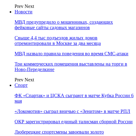
Prev
Next
Новости
МВД предупредило о мошенниках, создающих
фейковые сайты садовых магазинов
Свыше 4,4 тыс подъездов жилых домов
отремонтировали в Москве за два месяца
МВД назвало правила поведения во время СМС-атаки
Три коммерческих помещения выставлены на торги в
Ново-Переделкине
Prev
Next
Спорт
ФК «Спартак» и ЦСКА сыграют в матче Кубка России 6
мая
«Локомотив» сыграл вничью с «Зенитом» в матче РПЛ
ОКР зарегистрировал единый талисман сборной России
Люберецкие спортсмены завоевали золото