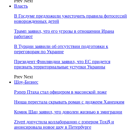
Prev
Next
Власть
В Госдуме предложили ужесточить правила фотосессий
новорожденных детей
Трамп заявил, что его угрозы в отношении Ирана
работают
В Турции заявили об отсутствии подготовки к
переговорам по Украине
Президент Финляндии заявил, что ЕС придется
признать территориальные уступки Украины
Prev
Next
Шоу-Бизнес
Рэпер Птаха стал офицером в масонской ложе
Нюша перестала скрывать роман с диджеем Ханецким
Комик Шац заявил, что доволен жизнью в эмиграции
Zivert допустила коллаборацию с рэпером Toxi$ и
анонсировала новое шоу в Петербурге