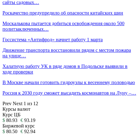
сайты садовых…
Роскачество предупредило об опасности китайских шин
Москалькова пытается добиться освобождения около 500
политзаключенных…
Госсистема «Антифрод» начнет работу 1 марта
Движение транспорта восстановили рядом с местом пожара
на улице…
Халатную работу УК в ряде домов в Подольске выявили в
ходе проверки
В Москве начали готовить гидроузлы к весеннему половодью
Россия к 2030 году сможет высадить космонавтов на Луну –…
Prev
Next
1 из 12
Курсы валют
Курс ЦБ
$
80.93
€
93.19
Биржевой курс
$
80.50
€
92.94