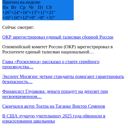
Прогноз на неделю
Пн
Вт
Ср
Чт
Пт
Сб
+
26°
+
24°
+
16°
+
13°
+
11°
+
21°
+
16°
+
16°
+
12°
+
9°
+
8°
+
11°
Сейчас смотрят:
ОКР зарегистрировал единый талисман сборной России
Олимпийский комитет России (ОКР) зарегистрировал в
Роспатенте единый талисман национальной…
Глава «Роскосмоса» рассказал о старте серийного
производства…
Эксперт Мосягин: четкие стандарты помогают гарантировать
безопасность…
Финансист Глушкова: деньги попадут на депозит при
несвоевременном…
Скончался актер Театра на Таганке Виктор Семенов
В США лучшую учительницу 2025 года обвинили в
изнасиловании школьника