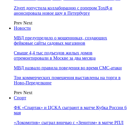
Zivert допустила коллаборацию с рэпером Toxi$ и
анонсировала новое шоу в Петербурге
Prev
Next
Новости
МВД предупредило о мошенниках, создающих
фейковые сайты садовых магазинов
Свыше 4,4 тыс подъездов жилых домов
отремонтировали в Москве за два месяца
МВД назвало правила поведения во время СМС-атаки
Три коммерческих помещения выставлены на торги в
Ново-Переделкине
Prev
Next
Спорт
ФК «Спартак» и ЦСКА сыграют в матче Кубка России 6
мая
«Локомотив» сыграл вничью с «Зенитом» в матче РПЛ