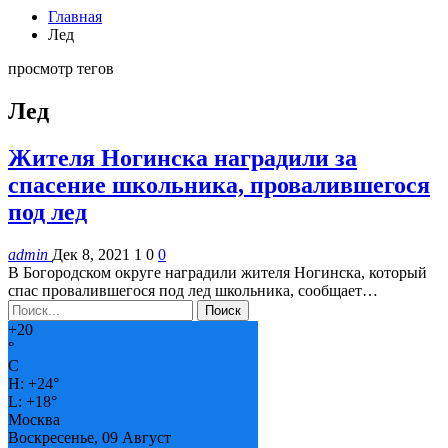
Главная
Лед
просмотр тегов
Лед
Жителя Ногинска наградили за
спасение школьника, провалившегося
под лед
admin
Дек 8, 2021
1
0
0
В Богородском округе наградили жителя Ногинска, который
спас провалившегося под лед школьника, сообщает…
+
20
°
C
H:
+
24°
L:
+
18°
Москва
Воскресенье, 09 Август