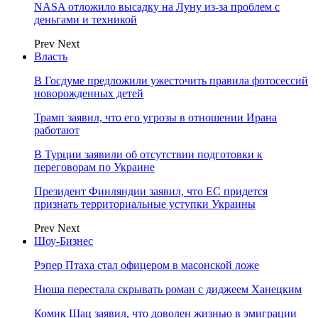
NASA отложило высадку на Луну из-за проблем с
деньгами и техникой
Prev
Next
Власть
В Госдуме предложили ужесточить правила фотосессий
новорожденных детей
Трамп заявил, что его угрозы в отношении Ирана
работают
В Турции заявили об отсутствии подготовки к
переговорам по Украине
Президент Финляндии заявил, что ЕС придется
признать территориальные уступки Украины
Prev
Next
Шоу-Бизнес
Рэпер Птаха стал офицером в масонской ложе
Нюша перестала скрывать роман с диджеем Ханецким
Комик Шац заявил, что доволен жизнью в эмиграции