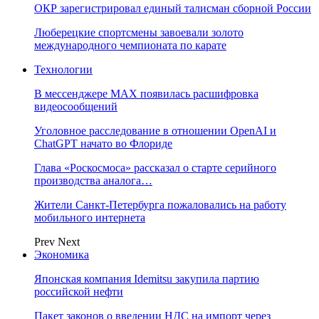
ОКР зарегистрировал единый талисман сборной России
Люберецкие спортсмены завоевали золото
международного чемпионата по карате
Технологии
В мессенджере MAX появилась расшифровка
видеосообщений
Уголовное расследование в отношении OpenAI и
ChatGPT начато во Флориде
Глава «Роскосмоса» рассказал о старте серийного
производства аналога…
Жители Санкт-Петербурга пожаловались на работу
мобильного интернета
Prev
Next
Экономика
Японская компания Idemitsu закупила партию
российской нефти
Пакет законов о введении НДС на импорт через