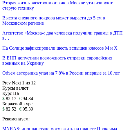
Вторая жизнь электроники: как в Москве утилизируют
старую технику
Высота снежного покрова может вырасти до 5 см в
Московском регионе
Агентство «Москва»: два человека получили травмы в ДТП
в…
На Солнце зафиксировали шесть вспышек классов М и Х
В ЕНП допустили возможность отправки европейских
военных на Украину
Объем авторынка упал на 7,8% в России впервые за 10 лет
Prev
Next
1 из 12
Курсы валют
Курс ЦБ
$
82.17
€
94.84
Биржевой курс
$
82.52
€
95.39
Рекомендуем:
MNRAS: инопланетяне могут жить на планете Проксима