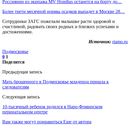
Россиянин из экипажа MV Hondius останется на борту до…
Более трети месячной нормы осадков выпадет в Москве 28…
Сотрудники ЗАГС пожелали малышке расти здоровой и
счастливой, радовать своих родных и близких успехами и
достижениями.
Источник:
riamo.ru
Подмосковье
0
1
Поделится
Предыдущая запись
Мать брошенного в Подмосковье младенца пришла к
следователям
Следующая запись
10‑тысячный ребенок родился в Наро‑Фоминском
перинатальном центре
Вам также могут понравиться
Еще от автора