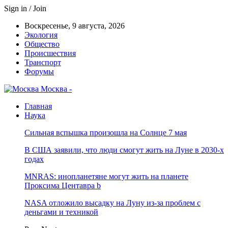
Sign in / Join
Воскресенье, 9 августа, 2026
Экология
Общество
Происшествия
Транспорт
Форумы
Москва -
Главная
Наука
Сильная вспышка произошла на Солнце 7 мая
В США заявили, что люди смогут жить на Луне в 2030-х
годах
MNRAS: инопланетяне могут жить на планете
Проксима Центавра b
NASA отложило высадку на Луну из-за проблем с
деньгами и техникой