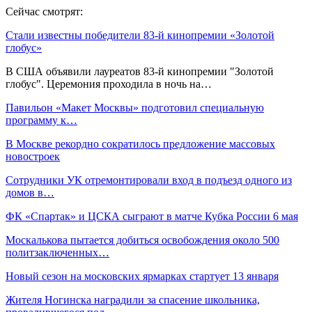
Сейчас смотрят:
Стали известны победители 83-й кинопремии «Золотой
глобус»
В США объявили лауреатов 83-й кинопремии "Золотой
глобус". Церемония проходила в ночь на…
Павильон «Макет Москвы» подготовил специальную
программу к…
В Москве рекордно сократилось предложение массовых
новостроек
Сотрудники УК отремонтировали вход в подъезд одного из
домов в…
ФК «Спартак» и ЦСКА сыграют в матче Кубка России 6 мая
Москалькова пытается добиться освобождения около 500
политзаключенных…
Новый сезон на московских ярмарках стартует 13 января
Жителя Ногинска наградили за спасение школьника,