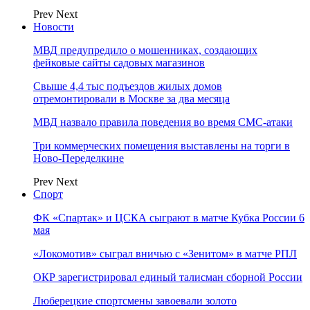
Prev
Next
Новости
МВД предупредило о мошенниках, создающих
фейковые сайты садовых магазинов
Свыше 4,4 тыс подъездов жилых домов
отремонтировали в Москве за два месяца
МВД назвало правила поведения во время СМС-атаки
Три коммерческих помещения выставлены на торги в
Ново-Переделкине
Prev
Next
Спорт
ФК «Спартак» и ЦСКА сыграют в матче Кубка России 6
мая
«Локомотив» сыграл вничью с «Зенитом» в матче РПЛ
ОКР зарегистрировал единый талисман сборной России
Люберецкие спортсмены завоевали золото