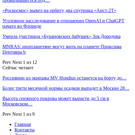
провалившегося под…
«Роскосмос» вывел на орбиту два спутника «Аист-2Т»
Уголовное расследование в отношении OpenAI и ChatGPT
начато во Флориде
Умерла участница «Бурановских бабушек» Зоя Дородова
MNRAS: инопланетяне могут жить на планете Проксима
Центавра b
Prev
Next
1 из 12
Сейчас читают
Россиянин из экипажа MV Hondius останется на борту до…
Более трети месячной нормы осадков выпадет в Москве 28…
Высота снежного покрова может вырасти до 5 см в
Московском…
Prev
Next
1 из 9
Главная
Контакты