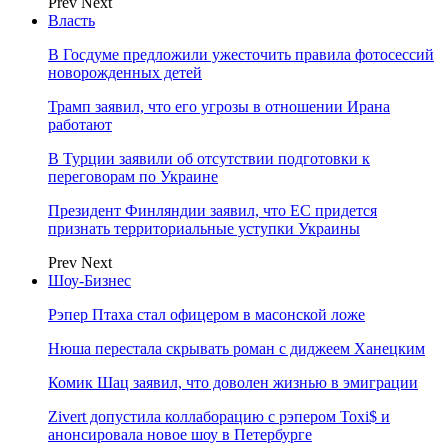
Prev
Next
Власть
В Госдуме предложили ужесточить правила фотосессий
новорожденных детей
Трамп заявил, что его угрозы в отношении Ирана
работают
В Турции заявили об отсутствии подготовки к
переговорам по Украине
Президент Финляндии заявил, что ЕС придется
признать территориальные уступки Украины
Prev
Next
Шоу-Бизнес
Рэпер Птаха стал офицером в масонской ложе
Нюша перестала скрывать роман с диджеем Ханецким
Комик Шац заявил, что доволен жизнью в эмиграции
Zivert допустила коллаборацию с рэпером Toxi$ и
анонсировала новое шоу в Петербурге