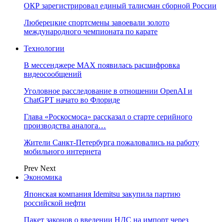
ОКР зарегистрировал единый талисман сборной России
Люберецкие спортсмены завоевали золото
международного чемпионата по карате
Технологии
В мессенджере MAX появилась расшифровка
видеосообщений
Уголовное расследование в отношении OpenAI и
ChatGPT начато во Флориде
Глава «Роскосмоса» рассказал о старте серийного
производства аналога…
Жители Санкт-Петербурга пожаловались на работу
мобильного интернета
Prev
Next
Экономика
Японская компания Idemitsu закупила партию
российской нефти
Пакет законов о введении НДС на импорт через