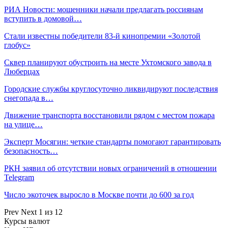
РИА Новости: мошенники начали предлагать россиянам
вступить в домовой…
Стали известны победители 83-й кинопремии «Золотой
глобус»
Сквер планируют обустроить на месте Ухтомского завода в
Люберцах
Городские службы круглосуточно ликвидируют последствия
снегопада в…
Движение транспорта восстановили рядом с местом пожара
на улице…
Эксперт Мосягин: четкие стандарты помогают гарантировать
безопасность…
РКН заявил об отсутствии новых ограничений в отношении
Telegram
Число экоточек выросло в Москве почти до 600 за год
Prev
Next
1 из 12
Курсы валют