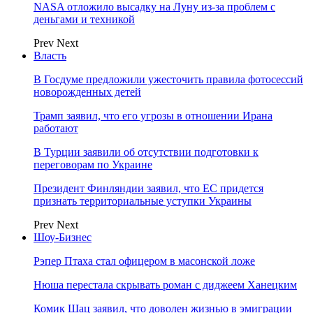
NASA отложило высадку на Луну из-за проблем с
деньгами и техникой
Prev
Next
Власть
В Госдуме предложили ужесточить правила фотосессий
новорожденных детей
Трамп заявил, что его угрозы в отношении Ирана
работают
В Турции заявили об отсутствии подготовки к
переговорам по Украине
Президент Финляндии заявил, что ЕС придется
признать территориальные уступки Украины
Prev
Next
Шоу-Бизнес
Рэпер Птаха стал офицером в масонской ложе
Нюша перестала скрывать роман с диджеем Ханецким
Комик Шац заявил, что доволен жизнью в эмиграции