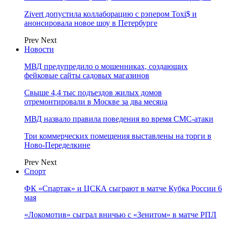
Zivert допустила коллаборацию с рэпером Toxi$ и
анонсировала новое шоу в Петербурге
Prev
Next
Новости
МВД предупредило о мошенниках, создающих
фейковые сайты садовых магазинов
Свыше 4,4 тыс подъездов жилых домов
отремонтировали в Москве за два месяца
МВД назвало правила поведения во время СМС-атаки
Три коммерческих помещения выставлены на торги в
Ново-Переделкине
Prev
Next
Спорт
ФК «Спартак» и ЦСКА сыграют в матче Кубка России 6
мая
«Локомотив» сыграл вничью с «Зенитом» в матче РПЛ