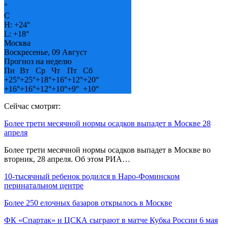
°
C
H:
+
24°
L:
+
18°
Москва
Воскресенье, 09 Август
Прогноз на неделю
Пн
Вт
Ср
Чт
Пт
Сб
+
25°
+
25°
+
18°
+
16°
+
12°
+
20°
+
16°
+
16°
+
12°
+
10°
+
9°
+
10°
Сейчас смотрят:
Более трети месячной нормы осадков выпадет в Москве 28
апреля
Более трети месячной нормы осадков выпадет в Москве во
вторник, 28 апреля. Об этом РИА…
10‑тысячный ребенок родился в Наро‑Фоминском
перинатальном центре
Более 250 елочных базаров открылось в Москве
ФК «Спартак» и ЦСКА сыграют в матче Кубка России 6 мая