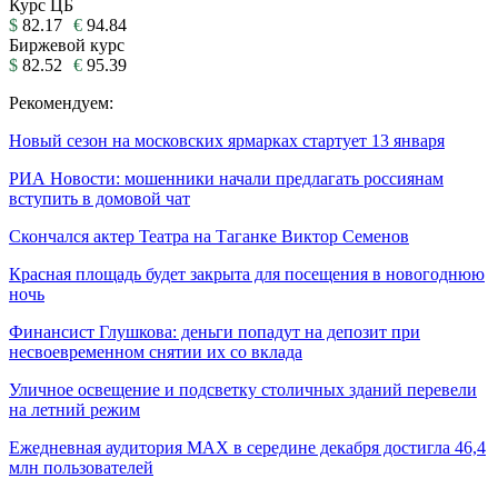
Курс ЦБ
$
82.17
€
94.84
Биржевой курс
$
82.52
€
95.39
Рекомендуем:
Новый сезон на московских ярмарках стартует 13 января
РИА Новости: мошенники начали предлагать россиянам
вступить в домовой чат
Скончался актер Театра на Таганке Виктор Семенов
Красная площадь будет закрыта для посещения в новогоднюю
ночь
Финансист Глушкова: деньги попадут на депозит при
несвоевременном снятии их со вклада
Уличное освещение и подсветку столичных зданий перевели
на летний режим
Ежедневная аудитория МАХ в середине декабря достигла 46,4
млн пользователей