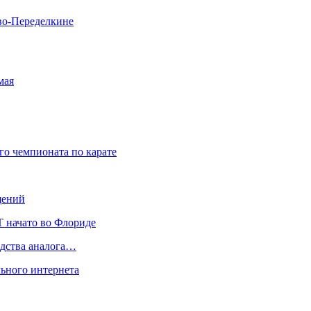
во-Переделкине
мая
о чемпионата по карате
щений
 начато во Флориде
одства аналога…
ьного интернета