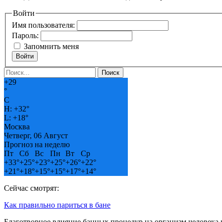
Войти
Имя пользователя:
Пароль:
Запомнить меня
Войти
+
29
°
C
H:
+
32°
L:
+
18°
Москва
Четверг, 06 Август
Прогноз на неделю
Пт
Сб
Вс
Пн
Вт
Ср
+
33°
+
25°
+
23°
+
25°
+
26°
+
22°
+
21°
+
18°
+
15°
+
15°
+
17°
+
14°
Сейчас смотрят:
Как правильно париться в бане
Благотворное влияние банных процедур на организм человека 