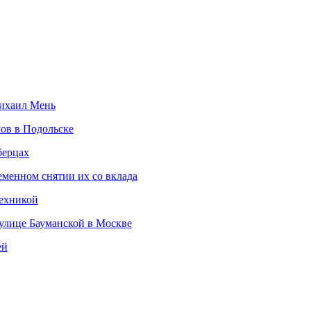
Михаил Мень
ов в Подольске
берцах
еменном снятии их со вклада
техникой
 улице Бауманской в Москве
ей