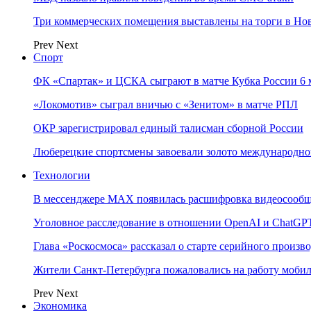
Три коммерческих помещения выставлены на торги в Но
Prev
Next
Спорт
ФК «Спартак» и ЦСКА сыграют в матче Кубка России 6 
«Локомотив» сыграл вничью с «Зенитом» в матче РПЛ
ОКР зарегистрировал единый талисман сборной России
Люберецкие спортсмены завоевали золото международног
Технологии
В мессенджере MAX появилась расшифровка видеосооб
Уголовное расследование в отношении OpenAI и ChatGPT
Глава «Роскосмоса» рассказал о старте серийного произв
Жители Санкт-Петербурга пожаловались на работу мобил
Prev
Next
Экономика