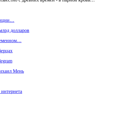
танции…
млрд долларов
временном…
берцах
legram
Михаил Мень
 интернета