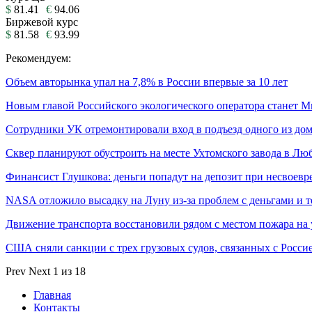
$
81.41
€
94.06
Биржевой курс
$
81.58
€
93.99
Рекомендуем:
Объем авторынка упал на 7,8% в России впервые за 10 лет
Новым главой Российского экологического оператора станет 
Сотрудники УК отремонтировали вход в подъезд одного из дом
Сквер планируют обустроить на месте Ухтомского завода в Лю
Финансист Глушкова: деньги попадут на депозит при несвоевр
NASA отложило высадку на Луну из-за проблем с деньгами и 
Движение транспорта восстановили рядом с местом пожара на
США сняли санкции с трех грузовых судов, связанных с Росси
Prev
Next
1 из 18
Главная
Контакты