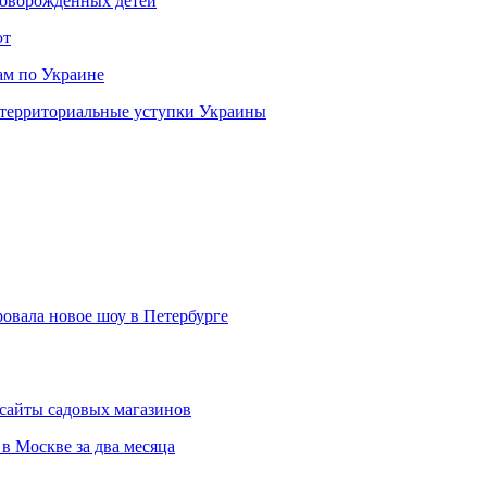
новорожденных детей
ют
ам по Украине
 территориальные уступки Украины
ровала новое шоу в Петербурге
сайты садовых магазинов
в Москве за два месяца