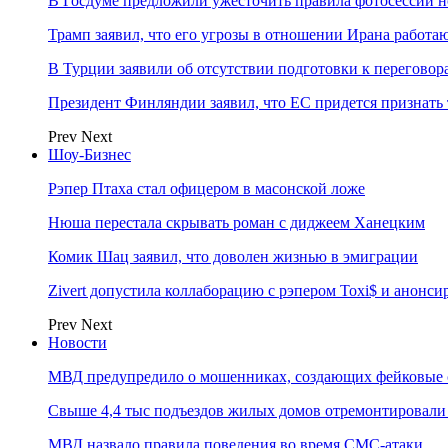
В Госдуме предложили ужесточить правила фотосессий 
Трамп заявил, что его угрозы в отношении Ирана работа
В Турции заявили об отсутствии подготовки к переговор
Президент Финляндии заявил, что ЕС придется признать
Prev
Next
Шоу-Бизнес
Рэпер Птаха стал офицером в масонской ложе
Нюша перестала скрывать роман с диджеем Ханецким
Комик Шац заявил, что доволен жизнью в эмиграции
Zivert допустила коллаборацию с рэпером Toxi$ и анонси
Prev
Next
Новости
МВД предупредило о мошенниках, создающих фейковые 
Свыше 4,4 тыс подъездов жилых домов отремонтировали 
МВД назвало правила поведения во время СМС-атаки