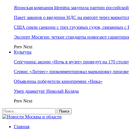
Японская компания Idemitsu закупила партию российской
Пакет законов о введении НДС на импорт через маркетп
США сняли санкции с трех грузовых судов, связанных с 
Эксперт Мосягин: четкие стандарты помогают гарантиро
Prev
Next
Культура
Сергунина: акцию «Ночь в музее» проведут на 170 стол
Сервис «Литрес» прокомментировал маркировку произ
Объявлены победители кинопремии «Ника»
Умер драматург Николай Коляда
Prev
Next
Главная