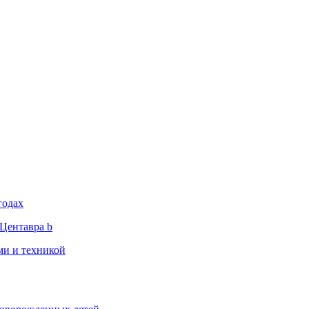
годах
Центавра b
ми и техникой