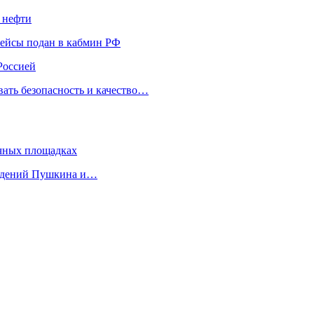
 нефти
лейсы подан в кабмин РФ
Россией
вать безопасность и качество…
ичных площадках
ведений Пушкина и…