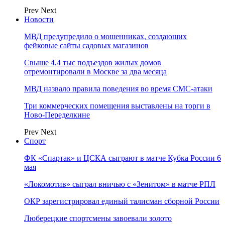
Prev
Next
Новости
МВД предупредило о мошенниках, создающих
фейковые сайты садовых магазинов
Свыше 4,4 тыс подъездов жилых домов
отремонтировали в Москве за два месяца
МВД назвало правила поведения во время СМС-атаки
Три коммерческих помещения выставлены на торги в
Ново-Переделкине
Prev
Next
Спорт
ФК «Спартак» и ЦСКА сыграют в матче Кубка России 6
мая
«Локомотив» сыграл вничью с «Зенитом» в матче РПЛ
ОКР зарегистрировал единый талисман сборной России
Люберецкие спортсмены завоевали золото