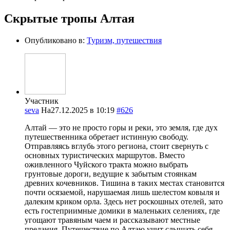
Скрытые тропы Алтая
Опубликовано в:
Туризм, путешествия
Участник
seva
На27.12.2025 в 10:19
#626
Алтай — это не просто горы и реки, это земля, где дух
путешественника обретает истинную свободу.
Отправляясь вглубь этого региона, стоит свернуть с
основных туристических маршрутов. Вместо
оживленного Чуйского тракта можно выбрать
грунтовые дороги, ведущие к забытым стоянкам
древних кочевников. Тишина в таких местах становится
почти осязаемой, нарушаемая лишь шелестом ковыля и
далеким криком орла. Здесь нет роскошных отелей, зато
есть гостеприимные домики в маленьких селениях, где
угощают травяным чаем и рассказывают местные
предания. Путешествие по Алтаю учит слышать себя,