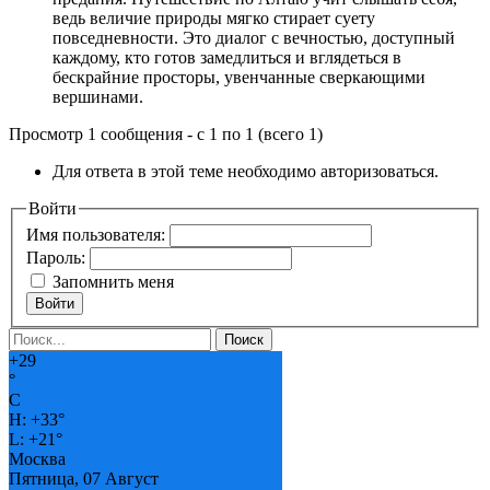
ведь величие природы мягко стирает суету
повседневности. Это диалог с вечностью, доступный
каждому, кто готов замедлиться и вглядеться в
бескрайние просторы, увенчанные сверкающими
вершинами.
Просмотр 1 сообщения - с 1 по 1 (всего 1)
Для ответа в этой теме необходимо авторизоваться.
Войти
Имя пользователя:
Пароль:
Запомнить меня
Войти
+
29
°
C
H:
+
33°
L:
+
21°
Москва
Пятница, 07 Август