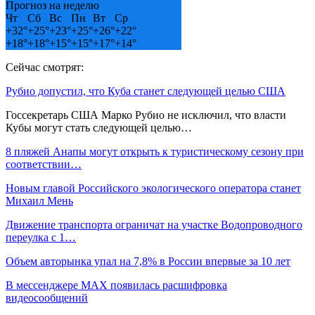
Прогноз на неделю
Чт
Сб
Вс
Пн
Вт
Ср
+
32°
+
25°
+
23°
+
25°
+
26°
+
22°
+
18°
+
18°
+
15°
+
15°
+
17°
+
14°
Сейчас смотрят:
Рубио допустил, что Куба станет следующей целью США
Госсекретарь США Марко Рубио не исключил, что власти
Кубы могут стать следующей целью…
8 пляжей Анапы могут открыть к туристическому сезону при
соответствии…
Новым главой Российского экологического оператора станет
Михаил Мень
Движение транспорта ограничат на участке Водопроводного
переулка с 1…
Объем авторынка упал на 7,8% в России впервые за 10 лет
В мессенджере MAX появилась расшифровка
видеосообщений