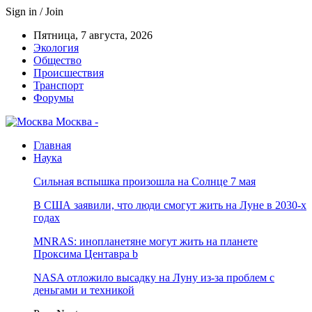
Sign in / Join
Пятница, 7 августа, 2026
Экология
Общество
Происшествия
Транспорт
Форумы
Москва -
Главная
Наука
Сильная вспышка произошла на Солнце 7 мая
В США заявили, что люди смогут жить на Луне в 2030-х
годах
MNRAS: инопланетяне могут жить на планете
Проксима Центавра b
NASA отложило высадку на Луну из-за проблем с
деньгами и техникой