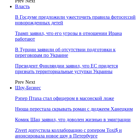
Prev
Next
Власть
В Госдуме предложили ужесточить правила фотосессий
новорожденных детей
Трамп заявил, что его угрозы в отношении Ирана
работают
В Турции заявили об отсутствии подготовки к
переговорам по Украине
Президент Финляндии заявил, что ЕС придется
признать территориальные уступки Украины
Prev
Next
Шоу-Бизнес
Рэпер Птаха стал офицером в масонской ложе
Нюша перестала скрывать роман с диджеем Ханецким
Комик Шац заявил, что доволен жизнью в эмиграции
Zivert допустила коллаборацию с рэпером Toxi$ и
анонсировала новое шоу в Петербурге