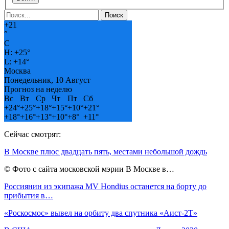
+
21
°
C
H:
+
25°
L:
+
14°
Москва
Понедельник, 10 Август
Прогноз на неделю
Вс
Вт
Ср
Чт
Пт
Сб
+
24°
+
25°
+
18°
+
15°
+
10°
+
21°
+
18°
+
16°
+
13°
+
10°
+
8°
+
11°
Сейчас смотрят:
В Москве плюс двадцать пять, местами небольшой дождь
© Фото с сайта московской мэрии В Москве в…
Россиянин из экипажа MV Hondius останется на борту до
прибытия в…
«Роскосмос» вывел на орбиту два спутника «Аист-2Т»