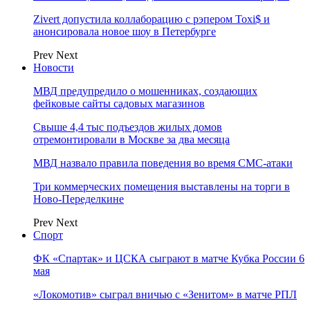
Zivert допустила коллаборацию с рэпером Toxi$ и
анонсировала новое шоу в Петербурге
Prev
Next
Новости
МВД предупредило о мошенниках, создающих
фейковые сайты садовых магазинов
Свыше 4,4 тыс подъездов жилых домов
отремонтировали в Москве за два месяца
МВД назвало правила поведения во время СМС-атаки
Три коммерческих помещения выставлены на торги в
Ново-Переделкине
Prev
Next
Спорт
ФК «Спартак» и ЦСКА сыграют в матче Кубка России 6
мая
«Локомотив» сыграл вничью с «Зенитом» в матче РПЛ