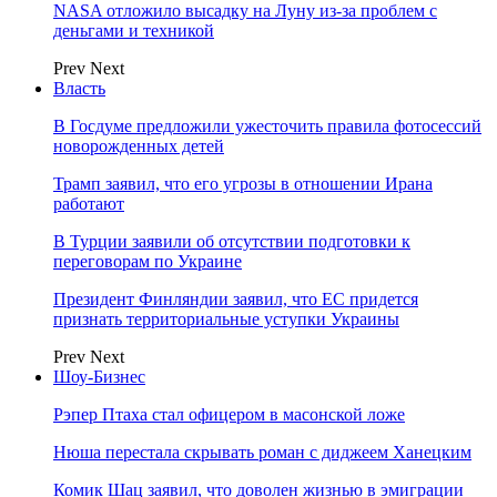
NASA отложило высадку на Луну из-за проблем с
деньгами и техникой
Prev
Next
Власть
В Госдуме предложили ужесточить правила фотосессий
новорожденных детей
Трамп заявил, что его угрозы в отношении Ирана
работают
В Турции заявили об отсутствии подготовки к
переговорам по Украине
Президент Финляндии заявил, что ЕС придется
признать территориальные уступки Украины
Prev
Next
Шоу-Бизнес
Рэпер Птаха стал офицером в масонской ложе
Нюша перестала скрывать роман с диджеем Ханецким
Комик Шац заявил, что доволен жизнью в эмиграции