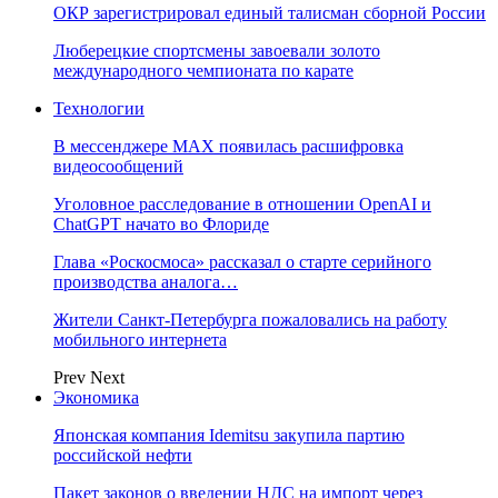
ОКР зарегистрировал единый талисман сборной России
Люберецкие спортсмены завоевали золото
международного чемпионата по карате
Технологии
В мессенджере MAX появилась расшифровка
видеосообщений
Уголовное расследование в отношении OpenAI и
ChatGPT начато во Флориде
Глава «Роскосмоса» рассказал о старте серийного
производства аналога…
Жители Санкт-Петербурга пожаловались на работу
мобильного интернета
Prev
Next
Экономика
Японская компания Idemitsu закупила партию
российской нефти
Пакет законов о введении НДС на импорт через