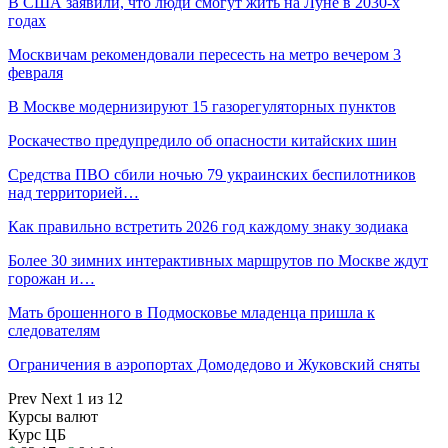
В США заявили, что люди смогут жить на Луне в 2030-х
годах
Москвичам рекомендовали пересесть на метро вечером 3
февраля
В Москве модернизируют 15 газорегуляторных пунктов
Роскачество предупредило об опасности китайских шин
Средства ПВО сбили ночью 79 украинских беспилотников
над территорией…
Как правильно встретить 2026 год каждому знаку зодиака
Более 30 зимних интерактивных маршрутов по Москве ждут
горожан и…
Мать брошенного в Подмосковье младенца пришла к
следователям
Ограничения в аэропортах Домодедово и Жуковский сняты
Prev
Next
1 из 12
Курсы валют
Курс ЦБ