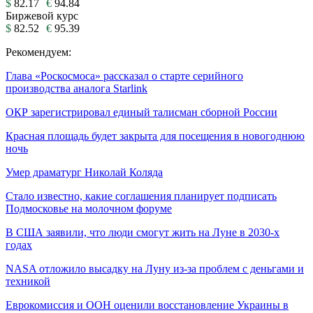
$
82.17
€
94.84
Биржевой курс
$
82.52
€
95.39
Рекомендуем:
Глава «Роскосмоса» рассказал о старте серийного
производства аналога Starlink
ОКР зарегистрировал единый талисман сборной России
Красная площадь будет закрыта для посещения в новогоднюю
ночь
Умер драматург Николай Коляда
Стало известно, какие соглашения планирует подписать
Подмосковье на молочном форуме
В США заявили, что люди смогут жить на Луне в 2030-х
годах
NASA отложило высадку на Луну из-за проблем с деньгами и
техникой
Еврокомиссия и ООН оценили восстановление Украины в