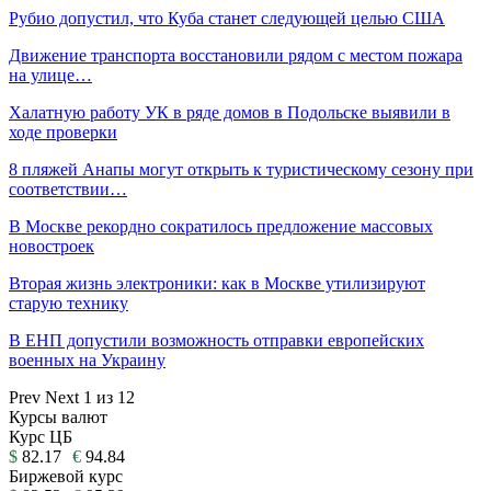
Рубио допустил, что Куба станет следующей целью США
Движение транспорта восстановили рядом с местом пожара
на улице…
Халатную работу УК в ряде домов в Подольске выявили в
ходе проверки
8 пляжей Анапы могут открыть к туристическому сезону при
соответствии…
В Москве рекордно сократилось предложение массовых
новостроек
Вторая жизнь электроники: как в Москве утилизируют
старую технику
В ЕНП допустили возможность отправки европейских
военных на Украину
Prev
Next
1 из 12
Курсы валют
Курс ЦБ
$
82.17
€
94.84
Биржевой курс