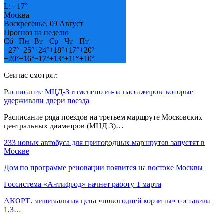
L:
+
17°
Москва
Воскресенье, 09 Август
Прогноз на неделю
Сб
Пн
Вт
Ср
Чт
Пт
+
27°
+
25°
+
24°
+
18°
+
17°
+
20°
+
20°
+
16°
+
17°
+
13°
+
11°
+
10°
Сейчас смотрят:
Расписание МЦД-3 изменено из-за пассажиров, которые
удерживали двери поезда
Расписание ряда поездов на третьем маршруте Московских
центральных диаметров (МЦД-3)…
233 новых автобуса для пригородных маршрутов запустят в
Москве
Дом по программе реновации появится на востоке Москвы
Госсистема «Антифрод» начнет работу 1 марта
АКОРТ: минимальная цена «новогодней корзины» составила
1,3…