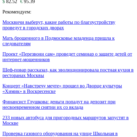
$
82.52
€
95.39
Рекомендуем:
Москвичи выберут, какие работы по благоустройству
проведут в городских дворах
Мать брошенного в Подмосковье младенца пришла к
следователям
Проект «Перезвони сам» проведет семинар о защите детей от
интернет-мошенников
Шеф-повар рассказал, как эволюционировала постная кухня в
ресторанах Москвы
Концерт «Навстречу мечте» прошел во Дворце культуры
«Химик» в Воскресенске
Финансист Глушкова: деньги попадут на депозит при
несвоевременном снятии их со вклада
233 новых автобуса для пригородных маршрутов запустят в
Москве
Проверка газового оборудования на улице Школьная в