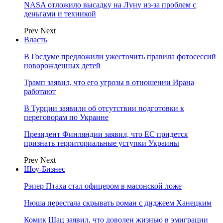
NASA отложило высадку на Луну из-за проблем с
деньгами и техникой
Prev
Next
Власть
В Госдуме предложили ужесточить правила фотосессий
новорожденных детей
Трамп заявил, что его угрозы в отношении Ирана
работают
В Турции заявили об отсутствии подготовки к
переговорам по Украине
Президент Финляндии заявил, что ЕС придется
признать территориальные уступки Украины
Prev
Next
Шоу-Бизнес
Рэпер Птаха стал офицером в масонской ложе
Нюша перестала скрывать роман с диджеем Ханецким
Комик Шац заявил, что доволен жизнью в эмиграции