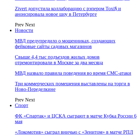
Zivert допустила коллаборацию с рэпером Toxi$ и
анонсировала новое шоу в Петербурге
Prev
Next
Новости
МВД предупредило о мошенниках, создающих
фейковые сайты садовых магазинов
Свыше 4,4 тыс подъездов жилых домов
отремонтировали в Москве за два месяца
МВД назвало правила поведения во время СМС-атаки
Три коммерческих помещения выставлены на торги в
Ново-Переделкине
Prev
Next
Спорт
ФК «Спартак» и ЦСКА сыграют в матче Кубка России 6
мая
«Локомотив» сыграл вничью с «Зенитом» в матче РПЛ