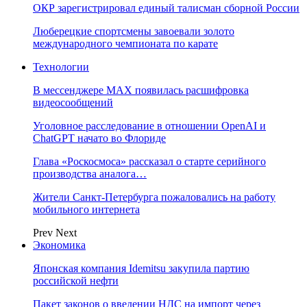
ОКР зарегистрировал единый талисман сборной России
Люберецкие спортсмены завоевали золото
международного чемпионата по карате
Технологии
В мессенджере MAX появилась расшифровка
видеосообщений
Уголовное расследование в отношении OpenAI и
ChatGPT начато во Флориде
Глава «Роскосмоса» рассказал о старте серийного
производства аналога…
Жители Санкт-Петербурга пожаловались на работу
мобильного интернета
Prev
Next
Экономика
Японская компания Idemitsu закупила партию
российской нефти
Пакет законов о введении НДС на импорт через